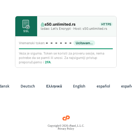
s50.unlimited.rs
HTTPS
Izdao: Let's Encrypt · Host: s50.unlimited.rs
SSL
------
Vremenski token:
Validan
59s
Veza je sigurna. Token se koristi za proveru sesije, nema
potrebe da se pamti ili unosi. Za najsigurniji pristup
preporučujemo i
2FA
.
dansk
Deutsch
Ελληνικά
English
español
españo
Copyright© 2026 cPanel, L.L.C.
Privacy Policy