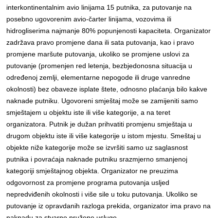
interkontinentalnim avio linijama 15 putnika, za putovanje na
posebno ugovorenim avio-čarter linijama, vozovima ili
hidrogliserima najmanje 80% popunjenosti kapaciteta. Organizator
zadržava pravo promjene dana ili sata putovanja, kao i pravo
promjene maršute putovanja, ukoliko se promjene uslovi za
putovanje (promenjen red letenja, bezbjedonosna situacija u
određenoj zemlji, elementarne nepogode ili druge vanredne
okolnosti) bez obaveze isplate štete, odnosno plaćanja bilo kakve
naknade putniku. Ugovoreni smještaj može se zamijeniti samo
smještajem u objektu iste ili više kategorije, a na teret
organizatora. Putnik je dužan prihvatiti promjenu smještaja u
drugom objektu iste ili više kategorije u istom mjestu. Smeštaj u
objekte niže kategorije može se izvršiti samo uz saglasnost
putnika i povraćaja naknade putniku srazmjerno smanjenoj
kategoriji smještajnog objekta. Organizator ne preuzima
odgovornost za promjene programa putovanja usljed
nepredviđenih okolnosti i više sile u toku putovanja. Ukoliko se
putovanje iz opravdanih razloga prekida, organizator ima pravo na
naknadu za stvarno pružene usluge.