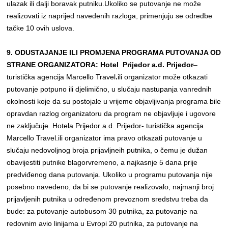
ulazak ili dalji boravak putniku.Ukoliko se putovanje ne može
realizovati iz naprijed navedenih razloga, primenjuju se odredbe
tačke 10 ovih uslova.
9. ODUSTAJANJE ILI PROMJENA PROGRAMA PUTOVANJA OD
STRANE ORGANIZATORA:
Hotel Prijedor a.d. Prijedor
–
turistička agencija Marcello Travel
.
ili organizator može otkazati
putovanje potpuno ili djelimično, u slučaju nastupanja vanrednih
okolnosti koje da su postojale u vrijeme objavljivanja programa bile
opravdan razlog organizatoru da program ne objavljuje i ugovore
ne zaključuje. Hotela Prijedor a.d. Prijedor- turistička agencija
Marcello Travel.ili organizator ima pravo otkazati putovanje u
slučaju nedovoljnog broja prijavljneih putnika, o čemu je dužan
obavijestiti putnike blagorvremeno, a najkasnje 5 dana prije
predviđenog dana putovanja. Ukoliko u programu putovanja nije
posebno navedeno, da bi se putovanje realizovalo, najmanji broj
prijavljenih putnika u određenom prevoznom sredstvu treba da
bude: za putovanje autobusom 30 putnika, za putovanje na
redovnim avio linijama u Evropi 20 putnika, za putovanje na