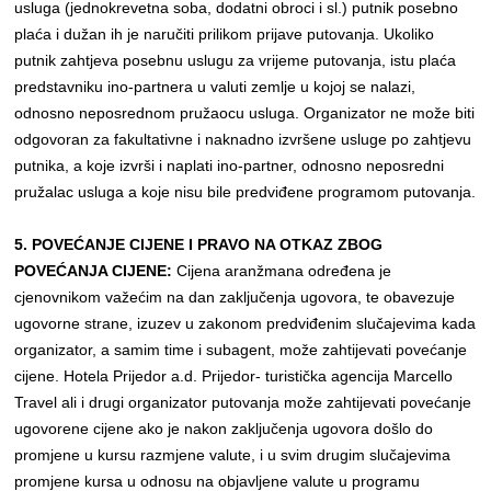
usluga (jednokrevetna soba, dodatni obroci i sl.) putnik posebno
plaća i dužan ih je naručiti prilikom prijave putovanja. Ukoliko
putnik zahtjeva posebnu uslugu za vrijeme putovanja, istu plaća
predstavniku ino-partnera u valuti zemlje u kojoj se nalazi,
odnosno neposrednom pružaocu usluga. Organizator ne može biti
odgovoran za fakultativne i naknadno izvršene usluge po zahtjevu
putnika, a koje izvrši i naplati ino-partner, odnosno neposredni
pružalac usluga a koje nisu bile predviđene programom putovanja.
5. POVEĆANJE CIJENE I PRAVO NA OTKAZ ZBOG
POVEĆANJA CIJENE:
Cijena aranžmana određena je
cjenovnikom važećim na dan zaključenja ugovora, te obavezuje
ugovorne strane, izuzev u zakonom predviđenim slučajevima kada
organizator, a samim time i subagent, može zahtijevati povećanje
cijene. Hotela Prijedor a.d. Prijedor- turistička agencija Marcello
Travel ali i drugi organizator putovanja može zahtijevati povećanje
ugovorene cijene ako je nakon zaključenja ugovora došlo do
promjene u kursu razmjene valute, i u svim drugim slučajevima
promjene kursa u odnosu na objavljene valute u programu