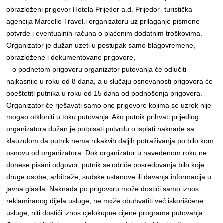
obrazloženi prigovor Hotela Prijedor a.d. Prijedor- turistička
agencija Marcello Travel.i organizatoru uz prilaganje pismene
potvrde i eventualnih računa o plaćenim dodatnim troškovima.
Organizator je dužan uzeti u postupak samo blagovremene,
obrazložene i dokumentovane prigovore,
– o podnetom prigovoru organizator putovanja će odlučiti
najkasnije u roku od 8 dana, a u slučaju osnovanosti prigovora će
obeštetiti putnika u roku od 15 dana od podnošenja prigovora.
Organizator će rješavati samo one prigovore kojima se uzrok nije
mogao otkloniti u toku putovanja. Ako putnik prihvati prijedlog
organizatora dužan je potpisati potvrdu o isplati naknade sa
klauzulom da putnik nema nikakvih daljih potraživanja po bilo kom
osnovu od organizatora. Dok organizator u navedenom roku ne
donese pisani odgovor, putnik se odriče posredovanja bilo koje
druge osobe, arbitraže, sudske ustanove ili davanja informacija u
javna glasila. Naknada po prigovoru može dostići samo iznos
reklamiranog dijela usluge, ne može obuhvatiti već iskorišćene
usluge, niti dostići iznos cjelokupne cijene programa putovanja.