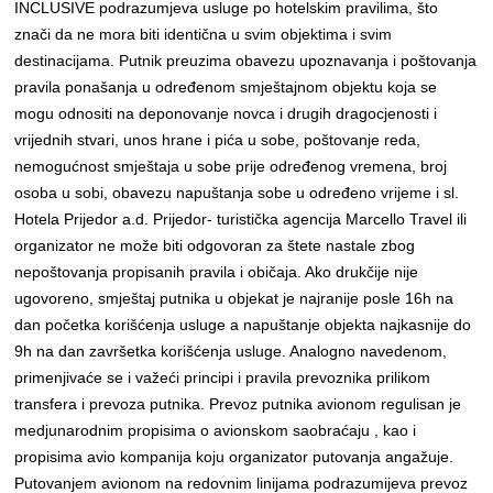
INCLUSIVE podrazumjeva usluge po hotelskim pravilima, što
znači da ne mora biti identična u svim objektima i svim
destinacijama. Putnik preuzima obavezu upoznavanja i poštovanja
pravila ponašanja u određenom smještajnom objektu koja se
mogu odnositi na deponovanje novca i drugih dragocjenosti i
vrijednih stvari, unos hrane i pića u sobe, poštovanje reda,
nemogućnost smještaja u sobe prije određenog vremena, broj
osoba u sobi, obavezu napuštanja sobe u određeno vrijeme i sl.
Hotela Prijedor a.d. Prijedor- turistička agencija Marcello Travel ili
organizator ne može biti odgovoran za štete nastale zbog
nepoštovanja propisanih pravila i običaja. Ako drukčije nije
ugovoreno, smještaj putnika u objekat je najranije posle 16h na
dan početka korišćenja usluge a napuštanje objekta najkasnije do
9h na dan završetka korišćenja usluge. Analogno navedenom,
primenjivaće se i važeći principi i pravila prevoznika prilikom
transfera i prevoza putnika. Prevoz putnika avionom regulisan je
medjunarodnim propisima o avionskom saobraćaju , kao i
propisima avio kompanija koju organizator putovanja angažuje.
Putovanjem avionom na redovnim linijama podrazumijeva prevoz