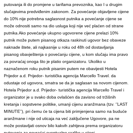
putovanja ili do promjene u tarifama prevoznika, kao I u drugim
slučajevima predviđenim zakonom. Za povećanje objavljene cijene
do 10% nije potrebna saglasnost putnika a povećanje cijene se
može odnositi samo na dio usluga koji nije već plaćen od strane
putnika.Ako povećanje ukupno ugovorene cijene prelazi 10%
putnik može putem pisanog otkaza raskinuti ugovor bez obaveze
naknade štete, ali najkasnije u roku od 48h od dostavljanja
pisanog obavještenja o povećanju cijene, u kom slučaju ima pravo
za povraćaj onoga što je platio organizatoru. Ukoliko u
naznačenom roku putnik pisanim putem ne obavijesti Hotela
Prijedor a.d. Prijedor- turistička agencija Marcello Travel. da
odustaje od ugovora, smatra se da je saglasan sa novom cijenom.
Hotela Prijedor a.d. Prijedor- turistička agencija Marcello Travel i
organizator je u svako doba ovlašćen da zavisno od tržišnih
kretanja i sopstvene politike, umanji cijenu aranžmana (tzv. ‘’LAST
MINUTE’’), pri čemu će ta cijena biti primjenjena samo na buduće
aranžmane i nije od uticaja na već zaključene Ugovore, pa ne
može postavljati osnov bilo kakvih zahtjeva prema organizatoru
putovanja za povraćaj eventualne razlike u cijeni.