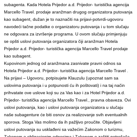
subagenta. Kada Hotela Prijedor a.d. Prijedor- turistička agencija
Marcello Travel. prodaje aranžman drugog organizatora putovanja
kao subagent, dužan je to naznačiti na prijavi-potvrdi-ugovoru
navodeći tačne podatke o organizatoru putovanja i u tom slučaju
ne odgovara za izvršenje programa. U ovom slučaju primjenjuju
se opšti uslovi putovanja organizatora čiji aranžman Hotela
Prijedor a.d. Prijedor- turistička agencija Marcello Travel prodaje
kao subagent.
Kupovinom jednog od aranžmana zasnivate pravni odnos sa
Hotela Prijedor a.d. Prijedor- turistička agencija Marcello Travel .
Na prijavi – Ugovoru, potpisujete Klauzulu (upoznat sam sa
uslovima putovanja i u potpunosti ću ih poštovati) i na taj način
prihvatate ove uslove koji su za Vas kao i za Hotel Prijedor a.d.
Prijedor- turistička agencija Marcello Travel., pravna obaveza. Ovi
uslovi putovanja, kao i uslovi putovanja organizatora u slučaju
naše subagenture će biti osnov za realizovanje svih eventualnih
sporova. Stoga Vas molimo da ih pažljivo proučite. Objavljeni
uslovi putovanja su usklađeni sa važećim Zakonom o turizmu,
Zakonom o obligacionim odnosima i Zakonom o zaštiti potrošača.