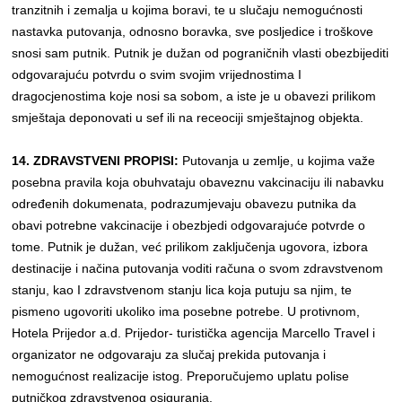
tranzitnih i zemalja u kojima boravi, te u slučaju nemogućnosti
nastavka putovanja, odnosno boravka, sve posljedice i troškove
snosi sam putnik. Putnik je dužan od pograničnih vlasti obezbijediti
odgovarajuću potvrdu o svim svojim vrijednostima I
dragocjenostima koje nosi sa sobom, a iste je u obavezi prilikom
smještaja deponovati u sef ili na receociji smještajnog objekta.
14. ZDRAVSTVENI PROPISI:
Putovanja u zemlje, u kojima važe
posebna pravila koja obuhvataju obaveznu vakcinaciju ili nabavku
određenih dokumenata, podrazumjevaju obavezu putnika da
obavi potrebne vakcinacije i obezbjedi odgovarajuće potvrde o
tome. Putnik je dužan, već prilikom zaključenja ugovora, izbora
destinacije i načina putovanja voditi računa o svom zdravstvenom
stanju, kao I zdravstvenom stanju lica koja putuju sa njim, te
pismeno ugovoriti ukoliko ima posebne potrebe. U protivnom,
Hotela Prijedor a.d. Prijedor- turistička agencija Marcello Travel i
organizator ne odgovaraju za slučaj prekida putovanja i
nemogućnost realizacije istog. Preporučujemo uplatu polise
putničkog zdravstvenog osiguranja.