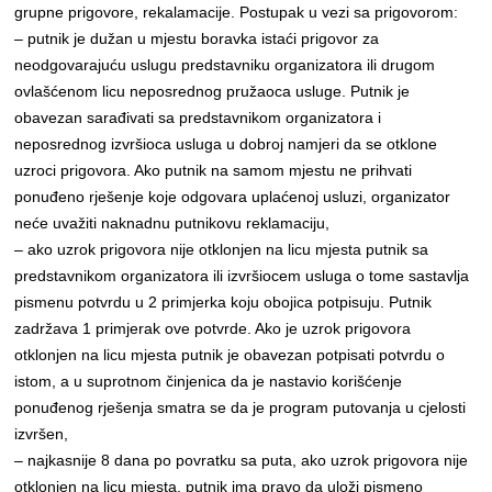
grupne prigovore, rekalamacije. Postupak u vezi sa prigovorom:
– putnik je dužan u mjestu boravka istaći prigovor za
neodgovarajuću uslugu predstavniku organizatora ili drugom
ovlašćenom licu neposrednog pružaoca usluge. Putnik je
obavezan sarađivati sa predstavnikom organizatora i
neposrednog izvršioca usluga u dobroj namjeri da se otklone
uzroci prigovora. Ako putnik na samom mjestu ne prihvati
ponuđeno rješenje koje odgovara uplaćenoj usluzi, organizator
neće uvažiti naknadnu putnikovu reklamaciju,
– ako uzrok prigovora nije otklonjen na licu mjesta putnik sa
predstavnikom organizatora ili izvršiocem usluga o tome sastavlja
pismenu potvrdu u 2 primjerka koju obojica potpisuju. Putnik
zadržava 1 primjerak ove potvrde. Ako je uzrok prigovora
otklonjen na licu mjesta putnik je obavezan potpisati potvrdu o
istom, a u suprotnom činjenica da je nastavio korišćenje
ponuđenog rješenja smatra se da je program putovanja u cjelosti
izvršen,
– najkasnije 8 dana po povratku sa puta, ako uzrok prigovora nije
otklonjen na licu mjesta, putnik ima pravo da uloži pismeno