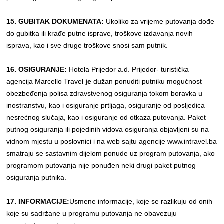
15. GUBITAK DOKUMENATA:
Ukoliko za vrijeme putovanja dođe
do gubitka ili krađe putne isprave, troškove izdavanja novih
isprava, kao i sve druge troškove snosi sam putnik.
16. OSIGURANJE:
Hotela Prijedor a.d. Prijedor- turistička
agencija Marcello Travel
je
dužan ponuditi putniku mogućnost
obezbeđenja polisa zdravstvenog osiguranja tokom boravka u
inostranstvu, kao i osiguranje prtljaga, osiguranje od posljedica
nesrećnog slučaja, kao i osiguranje od otkaza putovanja. Paket
putnog osiguranja ili pojedinih vidova osiguranja objavljeni su na
vidnom mjestu u poslovnici i na web sajtu agencije www.intravel.ba
smatraju se sastavnim dijelom ponude uz program putovanja, ako
programom putovanja nije ponuđen neki drugi paket putnog
osiguranja putnika.
17. INFORMACIJE:
Usmene informacije, koje se razlikuju od onih
koje su sadržane u programu putovanja ne obavezuju