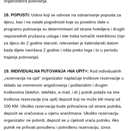
organizatora putovanja.
18. POPUSTI:
Uslovi koji se odnose na ostvarivanje popusta za
djecu, kao i na ostale pogodnosti koje su posebno date u
programu putovanja su determinisani od strane hotelijera i drugih
neposrednih pružaoca usluga i iste treba tumačiti restriktivno (npr.
za djecu do 2 godine starosti, relevantan je kalendarski datum
kada dijete navršava 2 godine i ništa preko toga i to u periodu
trajanja putovanja).
19. INDIVIDUALNA PUTOVANJA >NA UPIT<:
Kod individualnih
„rezervacija na upit“ organizator naplaćuje troškove rezervacije u
skladu sa vremenom angažovanja i poštanskim i drugim
troškovima (telefon, telefaks, e-mail, i dr.) putnik polaže na ime
troškova rezervacije (na upit) depozit koji ne može biti manji od
100 KM. Ukoliko rezervacija bude prihvaćena od strane putnika,
depozit se uračunava u cijenu aranžmana. Ukoliko rezervaciju
organizator ne potvrdi, depozit se u cijelosti vraća putniku. Ako
putnik ne prihvati ponuđenu i potvrđenu rezervaciju, iznos