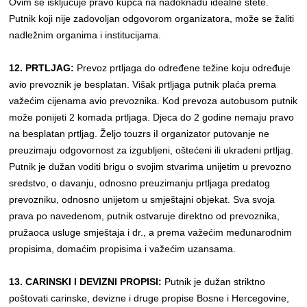
Ovim se isključuje pravo kupca na nadoknadu idealne štete.
Putnik koji nije zadovoljan odgovorom organizatora, može se žaliti
nadležnim organima i institucijama.
12. PRTLJAG:
Prevoz prtljaga do određene težine koju određuje
avio prevoznik je besplatan. Višak prtljaga putnik plaća prema
važećim cijenama avio prevoznika. Kod prevoza autobusom putnik
može ponijeti 2 komada prtljaga. Djeca do 2 godine nemaju pravo
na besplatan prtljag. Željo touzrs iI organizator putovanje ne
preuzimaju odgovornost za izgubljeni, oštećeni ili ukradeni prtljag.
Putnik je dužan voditi brigu o svojim stvarima unijetim u prevozno
sredstvo, o davanju, odnosno preuzimanju prtljaga predatog
prevozniku, odnosno unijetom u smještajni objekat. Sva svoja
prava po navedenom, putnik ostvaruje direktno od prevoznika,
pružaoca usluge smještaja i dr., a prema važećim međunarodnim
propisima, domaćim propisima i važećim uzansama.
13. CARINSKI I DEVIZNI PROPISI:
Putnik je dužan striktno
poštovati carinske, devizne i druge propise Bosne i Hercegovine,