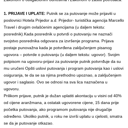
1. PRIJAVE I UPLATE:
Putnik se za putovanje može prijaviti u
poslovnici Hotela Prijedor a.d. Prijedor- turistička agencija Marcello
Travel i drugim ovlašćenim agencijama (u daljem tekstu:
posrednik).Kada posrednik u potvrdi o putovanju ne naznači
svojstvo posrednika odgovara za izvršenje programa. Prijava
postaje punovažna kada je potvrđena zaključenjem pisanog
ugovora – potvrde o putovanju (u daljem tekstu: ugovor). Svojim
potpisom na ugovoru-prijavi za putovanje putnik potvrrđuje da su
mu uručeni Opšti uslovi putovanja i program putovanja kao i uslovi
osiguranja, te da se sa njima prethodno upoznao, a zaključenjem
ugovor i saglasio. Ovo se odnosi na sva lica naznačena u
ugovoru.
Prilikom prijave, putnik je dužan uplatiti akontaciju u visini od 40%
od cijene aranžmana, a ostatak ugovorene cijene, 15 dana prije
početka putovanja, ako programom putovanja nije drugačije
određeno. Ukoliko putnik, u roku ne izvrši uplatu u cjelosti, smatra
se da je putovanje otkazao.