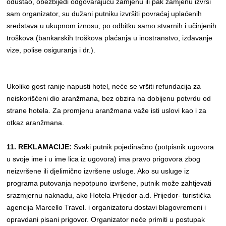
odustao, obezbijedi odgovarajuću zamjenu ili pak zamjenu izvrši
sam organizator, su dužani putniku izvršiti povraćaj uplaćenih
sredstava u ukupnom iznosu, po odbitku samo stvarnih i učinjenih
troškova (bankarskih troškova plaćanja u inostranstvo, izdavanje
vize, polise osiguranja i dr.).
Ukoliko gost ranije napusti hotel, neće se vršiti refundacija za
neiskorišćeni dio aranžmana, bez obzira na dobijenu potvrdu od
strane hotela. Za promjenu aranžmana važe isti uslovi kao i za
otkaz aranžmana.
11. REKLAMACIJE:
Svaki putnik pojedinačno (potpisnik ugovora
u svoje ime i u ime lica iz ugovora) ima pravo prigovora zbog
neizvršene ili djelimično izvršene usluge. Ako su usluge iz
programa putovanja nepotpuno izvršene, putnik može zahtjevati
srazmjernu naknadu, ako Hotela Prijedor a.d. Prijedor- turistička
agencija Marcello Travel. i organizatoru dostavi blagovremeni i
opravdani pisani prigovor. Organizator neće primiti u postupak