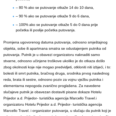
– 80 % ako se putovanje otkaže 14 do 10 dana,
– 90 % ako se putovanje otkaže 9 do 6 dana,
– 100% ako se putovanje otkaže 5 do 0 dana prije
početka ili poslije početka putovanja.
Promjena ugovorenog datuma putovanja, odnosno smještajnog
objekta, sobe ili apartmana smatra se odustajenjem putnika od
putovanja. Putnik je u obavezi organizatoru naknaditi samo
stvarne, odnosno učinjene troškove ukoliko je do otkaza došlo
zbog okolnosti koje nije mogao predvidjeti, otkloniti niti izbjeći, i to:
bolesti ili smrt putnika, bračnog druga, srodnika prvog naslednog
reda, brata ili sestre, odnosno poziv za vojnu vježbu putnika i
elementarna nepogoda zvanično proglašena. Za navedene
slučajeve putnik je obavezan dostaviti pisane dokaze Hotelu
Prijedor a.d. Prijedor- turistička agencija Marcello Travel.i
organizatoru Hotelu Prijedor a.d. Prijedor- turistička agencija
Marcello Travel. i organizator putovanja, u slučaju da putnik koji je