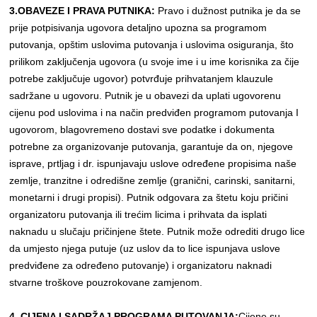
3.OBAVEZE I PRAVA PUTNIKA:
Pravo i dužnost putnika je da se
prije potpisivanja ugovora detaljno upozna sa programom
putovanja, opštim uslovima putovanja i uslovima osiguranja, što
prilikom zaključenja ugovora (u svoje ime i u ime korisnika za čije
potrebe zaključuje ugovor) potvrđuje prihvatanjem klauzule
sadržane u ugovoru. Putnik je u obavezi da uplati ugovorenu
cijenu pod uslovima i na način predviđen programom putovanja I
ugovorom, blagovremeno dostavi sve podatke i dokumenta
potrebne za organizovanje putovanja, garantuje da on, njegove
isprave, prtljag i dr. ispunjavaju uslove određene propisima naše
zemlje, tranzitne i odredišne zemlje (granični, carinski, sanitarni,
monetarni i drugi propisi). Putnik odgovara za štetu koju pričini
organizatoru putovanja ili trećim licima i prihvata da isplati
naknadu u slučaju pričinjene štete. Putnik može odrediti drugo lice
da umjesto njega putuje (uz uslov da to lice ispunjava uslove
predviđene za određeno putovanje) i organizatoru naknadi
stvarne troškove pouzrokovane zamjenom.
4. CIJENA I SADRŽAJ PROGRAMA PUTOVANJA:
Cijene su