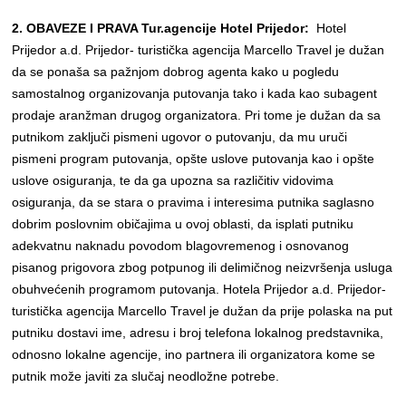
2. OBAVEZE I PRAVA Tur.agencije Hotel Prijedor:
Hotel
Prijedor a.d. Prijedor- turistička agencija Marcello Travel je dužan
da se ponaša sa pažnjom dobrog agenta kako u pogledu
samostalnog organizovanja putovanja tako i kada kao subagent
prodaje aranžman drugog organizatora. Pri tome je dužan da sa
putnikom zaključi pismeni ugovor o putovanju, da mu uruči
pismeni program putovanja, opšte uslove putovanja kao i opšte
uslove osiguranja, te da ga upozna sa različitiv vidovima
osiguranja, da se stara o pravima i interesima putnika saglasno
dobrim poslovnim običajima u ovoj oblasti, da isplati putniku
adekvatnu naknadu povodom blagovremenog i osnovanog
pisanog prigovora zbog potpunog ili delimičnog neizvršenja usluga
obuhvećenih programom putovanja. Hotela Prijedor a.d. Prijedor-
turistička agencija Marcello Travel je dužan da prije polaska na put
putniku dostavi ime, adresu i broj telefona lokalnog predstavnika,
odnosno lokalne agencije, ino partnera ili organizatora kome se
putnik može javiti za slučaj neodložne potrebe.