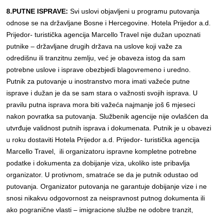
8.PUTNE ISPRAVE:
Svi uslovi objavljeni u programu putovanja
odnose se na državljane Bosne i Hercegovine. Hotela Prijedor a.d.
Prijedor- turistička agencija Marcello Travel nije dužan upoznati
putnike – državljane drugih država na uslove koji važe za
odredišnu ili tranzitnu zemlju, već je obaveza istog da sam
potrebne uslove i isprave obezbjedi blagovremeno i uredno.
Putnik za putovanje u inostranstvo mora imati važeće putne
isprave i dužan je da se sam stara o važnosti svojih isprava. U
pravilu putna isprava mora biti važeća najmanje još 6 mjeseci
nakon povratka sa putovanja. Službenik agencije nije ovlašćen da
utvrđuje validnost putnih isprava i dokumenata. Putnik je u obavezi
u roku dostaviti Hotela Prijedor a.d. Prijedor- turistička agencija
Marcello Travel, ili organizatoru ispravne kompletne potrebne
podatke i dokumenta za dobijanje viza, ukoliko iste pribavlja
organizator. U protivnom, smatraće se da je putnik odustao od
putovanja. Organizator putovanja ne garantuje dobijanje vize i ne
snosi nikakvu odgovornost za neispravnost putnog dokumenta ili
ako pogranične vlasti – imigracione službe ne odobre tranzit,