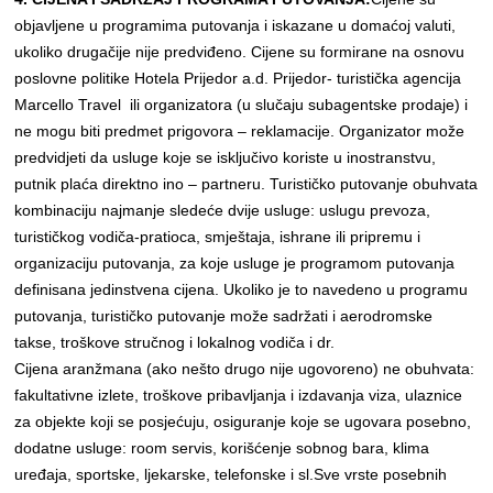
objavljene u programima putovanja i iskazane u domaćoj valuti,
ukoliko drugačije nije predviđeno. Cijene su formirane na osnovu
poslovne politike Hotela Prijedor a.d. Prijedor- turistička agencija
Marcello Travel ili organizatora (u slučaju subagentske prodaje) i
ne mogu biti predmet prigovora – reklamacije. Organizator može
predvidjeti da usluge koje se isključivo koriste u inostranstvu,
putnik plaća direktno ino – partneru. Turističko putovanje obuhvata
kombinaciju najmanje sledeće dvije usluge: uslugu prevoza,
turističkog vodiča-pratioca, smještaja, ishrane ili pripremu i
organizaciju putovanja, za koje usluge je programom putovanja
definisana jedinstvena cijena. Ukoliko je to navedeno u programu
putovanja, turističko putovanje može sadržati i aerodromske
takse, troškove stručnog i lokalnog vodiča i dr.
Cijena aranžmana (ako nešto drugo nije ugovoreno) ne obuhvata:
fakultativne izlete, troškove pribavljanja i izdavanja viza, ulaznice
za objekte koji se posjećuju, osiguranje koje se ugovara posebno,
dodatne usluge: room servis, korišćenje sobnog bara, klima
uređaja, sportske, ljekarske, telefonske i sl.Sve vrste posebnih