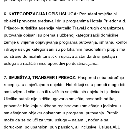
6. KATEGORIZACIJA I OPIS USLUGA:
Ponuđeni smještajni
objekti i prevozna sredstva i dr. u programima Hotela Prijedor a.d.
Prijedor- turistička agencija Marcello Travel.i drugih organizatora
putovanja opisani su prema službenoj kategorizaciji domicilne
zemlje u vrijeme objavljivanja programa putovanja, ishrana, konfor
i druge usluge kategorisani su po lokalnim nacionalnim propisima
od strane domicilnih turističkih uprava a standardi smještaja i
usluga su različiti i nisu uporedivi po destinacijama.
7. SMJEŠTAJ, TRANSFER I PREVOZ:
Raspored soba određuje
recepcija u smještajnom objektu. Hoteli koji su u ponudi mogu biti
sastavljeni d više istih ili različitih smještajnih objekata i jedinica.
Ukoliko putnik nije izričito ugovorio smještaj posebnih odlika,
prihvatiće bilo koju službeno registrovanu smještajnu jedinicu u
smještajnom objektu opisanom u programu putovanja. Putnik
može da se odluči za vrstu usluge – najam, , noćenje sa
doručkom, polupansion, pun pansion, all inclusive. Usluga ALL