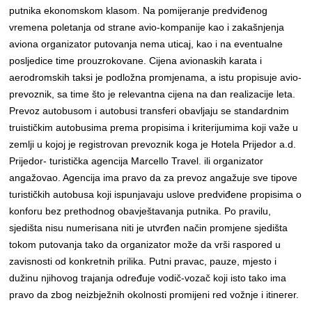
putnika ekonomskom klasom. Na pomijeranje predviđenog
vremena poletanja od strane avio-kompanije kao i zakašnjenja
aviona organizator putovanja nema uticaj, kao i na eventualne
posljedice time prouzrokovane. Cijena avionaskih karata i
aerodromskih taksi je podložna promjenama, a istu propisuje avio-
prevoznik, sa time što je relevantna cijena na dan realizacije leta.
Prevoz autobusom i autobusi transferi obavljaju se standardnim
truističkim autobusima prema propisima i kriterijumima koji važe u
zemlji u kojoj je registrovan prevoznik koga je Hotela Prijedor a.d.
Prijedor- turistička agencija Marcello Travel. ili organizator
angažovao. Agencija ima pravo da za prevoz angažuje sve tipove
turističkih autobusa koji ispunjavaju uslove predviđene propisima o
konforu bez prethodnog obavještavanja putnika. Po pravilu,
sjedišta nisu numerisana niti je utvrđen način promjene sjedišta
tokom putovanja tako da organizator može da vrši raspored u
zavisnosti od konkretnih prilika. Putni pravac, pauze, mjesto i
dužinu njihovog trajanja određuje vodič-vozač koji isto tako ima
pravo da zbog neizbježnih okolnosti promijeni red vožnje i itinerer.