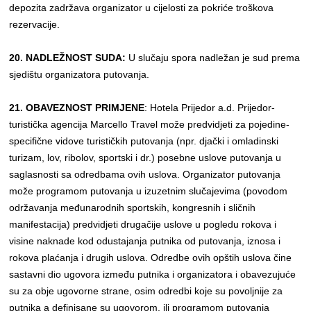
depozita zadržava organizator u cijelosti za pokriće troškova
rezervacije.
20. NADLEŽNOST SUDA:
U slučaju spora nadležan je sud prema
sjedištu organizatora putovanja.
21. OBAVEZNOST PRIMJENE
: Hotela Prijedor a.d. Prijedor-
turistička agencija Marcello Travel može predvidjeti za pojedine-
specifične vidove turističkih putovanja (npr. djački i omladinski
turizam, lov, ribolov, sportski i dr.) posebne uslove putovanja u
saglasnosti sa odredbama ovih uslova. Organizator putovanja
može programom putovanja u izuzetnim slučajevima (povodom
održavanja međunarodnih sportskih, kongresnih i sličnih
manifestacija) predvidjeti drugačije uslove u pogledu rokova i
visine naknade kod odustajanja putnika od putovanja, iznosa i
rokova plaćanja i drugih uslova. Odredbe ovih opštih uslova čine
sastavni dio ugovora između putnika i organizatora i obavezujuće
su za obje ugovorne strane, osim odredbi koje su povoljnije za
putnika a definisane su ugovorom, ili programom putovanja