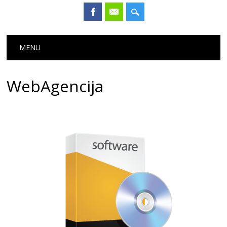
Main menu
Skip
MENU
to
content
WebAgencija