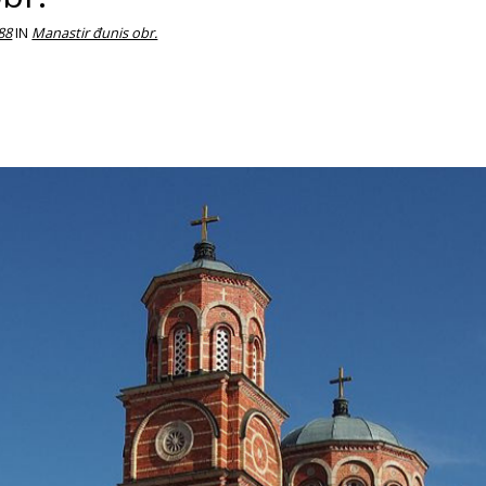
88
IN
Manastir đunis obr.