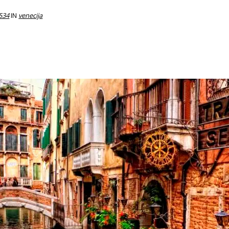
 534
IN
venecija