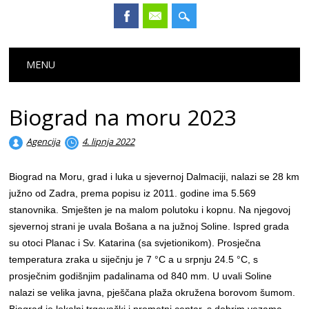
Main menu
Skip
MENU
to
content
Biograd na moru 2023
Agencija
4. lipnja 2022
Biograd na Moru, grad i luka u sjevernoj Dalmaciji, nalazi se 28 km
južno od Zadra, prema popisu iz 2011. godine ima 5.569
stanovnika. Smješten je na malom polutoku i kopnu. Na njegovoj
sjevernoj strani je uvala Bošana a na južnoj Soline. Ispred grada
su otoci Planac i Sv. Katarina (sa svjetionikom). Prosječna
temperatura zraka u siječnju je 7 °C a u srpnju 24.5 °C, s
prosječnim godišnjim padalinama od 840 mm. U uvali Soline
nalazi se velika javna, pješčana plaža okružena borovom šumom.