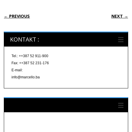
POST NAVIGATION
← PREVIOUS
NEXT →
KONTAKT :
Tel.: ++387 52 911-900
Fax: ++387 52 231-176
E-mail:
info@marcello.ba
Pratite nas na FACEBOOK-u