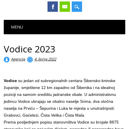
Main menu
Skip
MENU
to
content
Vodice 2023
Agencija
4. lipnja 2022
Vodice
su jedan od subregionalnih centara Šibensko-kninske
županije, smještene 12 km zapadno od Šibenika i na idealnoj
poziciji na samom središtu jadranske obale. U administrativnu
jedincu Vodice ubrajaju se obalno naselje Srima, dva otočna
naselja na Prviću – Šepurina i Luka te mjesta u unutrašnjosti:
Grabovci, Gaćelezi, Čista Velika i Čista Mala.
Prema posljednjem popisu stanovništva Vodice su brojale 8875