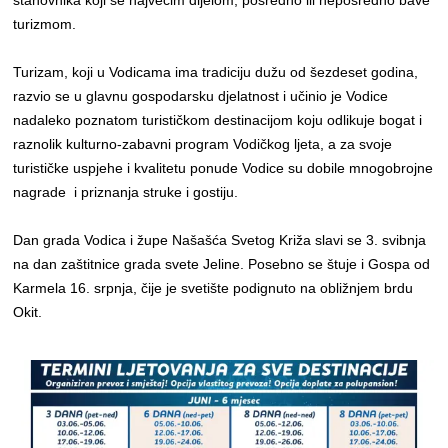
stanovnika koji se najvećim dijelom, posredno ili neposredno bave
turizmom.
Turizam, koji u Vodicama ima tradiciju dužu od šezdeset godina,
razvio se u glavnu gospodarsku djelatnost i učinio je Vodice
nadaleko poznatom turističkom destinacijom koju odlikuje bogat i
raznolik kulturno-zabavni program Vodičkog ljeta, a za svoje
turističke uspjehe i kvalitetu ponude Vodice su dobile mnogobrojne
nagrade i priznanja struke i gostiju.
Dan grada Vodica i župe Našašća Svetog Križa slavi se 3. svibnja
na dan zaštitnice grada svete Jeline. Posebno se štuje i Gospa od
Karmela 16. srpnja, čije je svetište podignuto na obližnjem brdu
Okit.